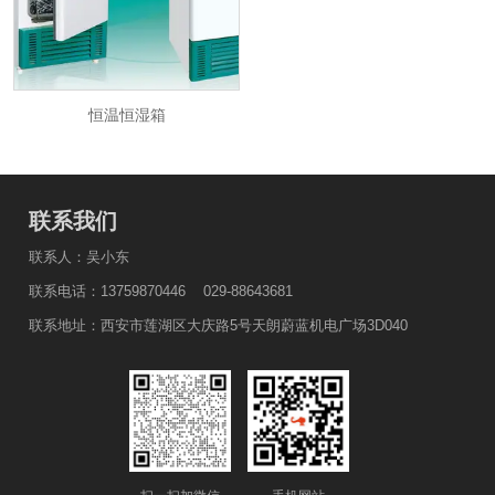
恒温恒湿箱
恒温恒湿箱
联系我们
联系人：吴小东
联系电话：13759870446 029-88643681
联系地址：西安市莲湖区大庆路5号天朗蔚蓝机电广场3D040