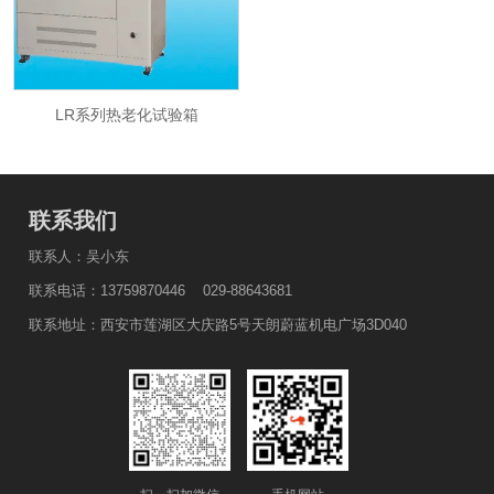
LR系列热老化试验箱
LR系列热老化试验箱
联系我们
联系人：吴小东
联系电话：13759870446 029-88643681
联系地址：西安市莲湖区大庆路5号天朗蔚蓝机电广场3D040